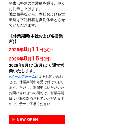
平素は格別のご愛顧を賜り、厚く
お礼申し上げます。
誠に勝手ながら、本社および各営
業所は下記日程を夏期休業とさせ
ていただきます。
【休業期間(本社および各営業
所)】
8
11
2026年
月
日(火)～
8
16
2026年
月
日(日)
2026年8月17日(月)より通常営
業いたします。
※
によるお問い合わ
メールフォーム
せは、休業期間中も受け付けており
ます。ただし、期間中にいただいた
お問い合わせへの回答は、営業再開
日より順次対応させていただきます
ので、予めご了承ください。
▶
NEW OPEN