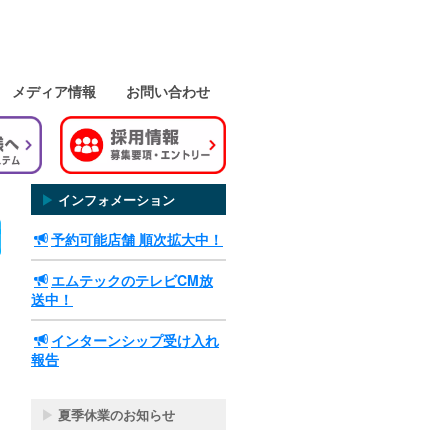
メディア情報
お問い合わせ
▶
インフォメーション
予約可能店舗 順次拡大中！
エムテックのテレビCM放
送中！
インターンシップ受け入れ
報告
▶
夏季休業のお知らせ