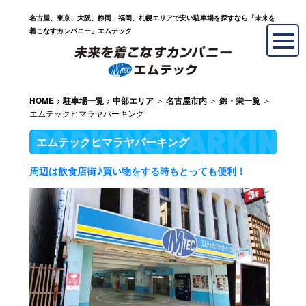
名古屋、東京、大阪、静岡、福岡、札幌エリアで安い駐車場を探すなら「未来を
着こなすカンパニー」エムテック
>
>
＞
＞
＞
HOME
駐車場一覧
中部エリア
名古屋市内
錦・栄一覧
エムテックヒマラヤパーキング
エムテックヒマラヤパーキング
周辺は飲食店街♪買い物をする時もとっても便利！