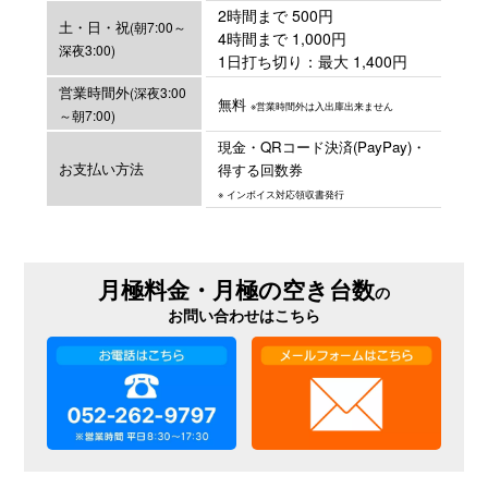
2時間まで 500円
土・日・祝
(朝7:00～
4時間まで 1,000円
深夜3:00)
1日打ち切り：最大 1,400円
営業時間外
(深夜3:00
無料
※営業時間外は入出庫出来ません
～朝7:00)
現金・QRコード決済(PayPay)・
お支払い方法
得する回数券
※ インボイス対応領収書発行
月極料金・月極の空き台数
の
お問い合わせはこちら