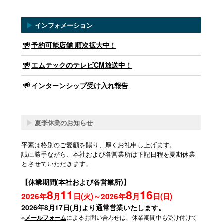
▶
インフォメーション
予約可能店舗 順次拡大中！
エムテックのテレビCM放送中！
インターンシップ受け入れ報告
▶
夏季休業のお知らせ
平素は格別のご愛顧を賜り、厚くお礼申し上げます。
誠に勝手ながら、本社および各営業所は下記日程を夏期休業
とさせていただきます。
【休業期間(本社および各営業所)】
8
11
8
16
2026年
月
日(火)～2026年
月
日(日)
2026年8月17日(月)より通常営業いたします。
※
によるお問い合わせは、休業期間中も受け付けて
メールフォーム