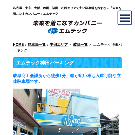
名古屋、東京、大阪、静岡、福岡、札幌エリアで安い駐車場を探すなら「未来を
着こなすカンパニー」エムテック
>
>
＞
＞ エムテック神田パ
HOME
駐車場一覧
中部エリア
岐阜一覧
ーキング
エムテック神田パーキング
岐阜商工会議所から徒歩1分。幅が広い車も入庫可能な立
体駐車場です。