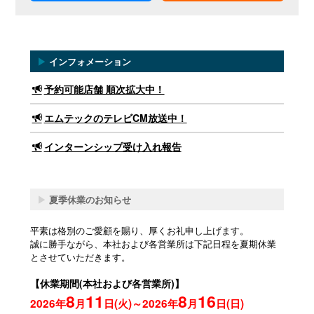
▶
インフォメーション
予約可能店舗 順次拡大中！
エムテックのテレビCM放送中！
インターンシップ受け入れ報告
▶
夏季休業のお知らせ
平素は格別のご愛顧を賜り、厚くお礼申し上げます。
誠に勝手ながら、本社および各営業所は下記日程を夏期休業
とさせていただきます。
【休業期間(本社および各営業所)】
8
11
8
16
2026年
月
日(火)～2026年
月
日(日)