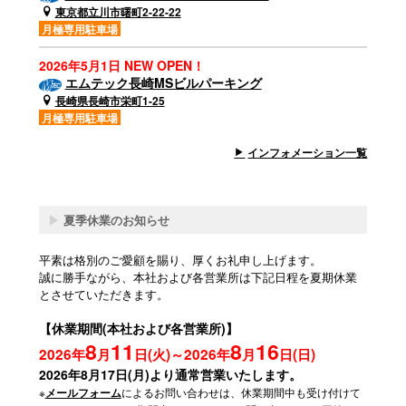
東京都立川市曙町2-22-22
月極専用駐車場
2026年5月1日 NEW OPEN！
エムテック長崎MSビルパーキング
長崎県長崎市栄町1-25
月極専用駐車場
インフォメーション一覧
▶
夏季休業のお知らせ
平素は格別のご愛顧を賜り、厚くお礼申し上げます。
誠に勝手ながら、本社および各営業所は下記日程を夏期休業
とさせていただきます。
【休業期間(本社および各営業所)】
8
11
8
16
2026年
月
日(火)～2026年
月
日(日)
2026年8月17日(月)より通常営業いたします。
※
によるお問い合わせは、休業期間中も受け付けて
メールフォーム