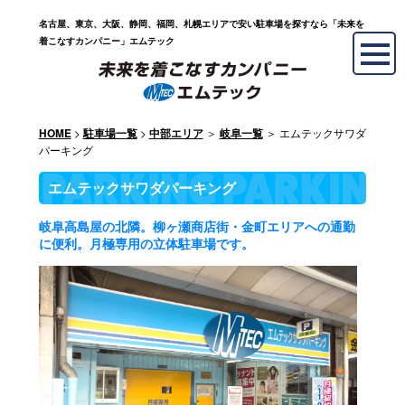
名古屋、東京、大阪、静岡、福岡、札幌エリアで安い駐車場を探すなら「未来を
着こなすカンパニー」エムテック
>
>
＞
＞ エムテックサワダ
HOME
駐車場一覧
中部エリア
岐阜一覧
パーキング
エムテックサワダパーキング
岐阜高島屋の北隣。柳ヶ瀬商店街・金町エリアへの通勤
に便利。月極専用の立体駐車場です。