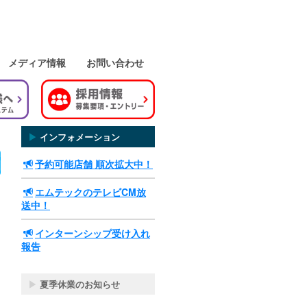
メディア情報
お問い合わせ
▶
インフォメーション
予約可能店舗 順次拡大中！
エムテックのテレビCM放
送中！
インターンシップ受け入れ
報告
▶
夏季休業のお知らせ