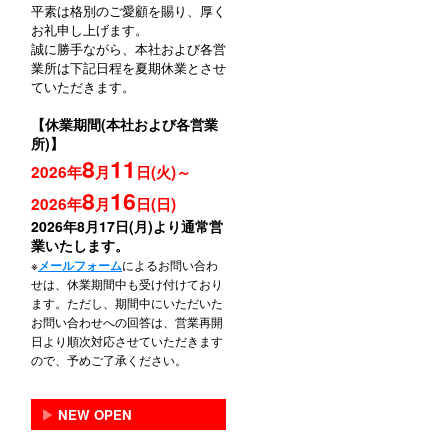
平素は格別のご愛顧を賜り、厚く
お礼申し上げます。
誠に勝手ながら、本社および各営
業所は下記日程を夏期休業とさせ
ていただきます。
【休業期間(本社および各営業
所)】
8
11
2026年
月
日(火)～
8
16
2026年
月
日(日)
2026年8月17日(月)より通常営
業いたします。
※
によるお問い合わ
メールフォーム
せは、休業期間中も受け付けており
ます。ただし、期間中にいただいた
お問い合わせへの回答は、営業再開
日より順次対応させていただきます
ので、予めご了承ください。
▶
NEW OPEN