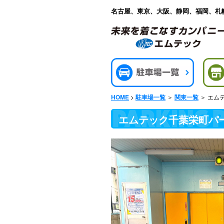
名古屋、東京、大阪、静岡、福岡、札
>
＞
＞ エム
HOME
駐車場一覧
関東一覧
エムテック千葉栄町パ