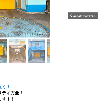
google mapで見る
近く！
リティ万全！
ます！！