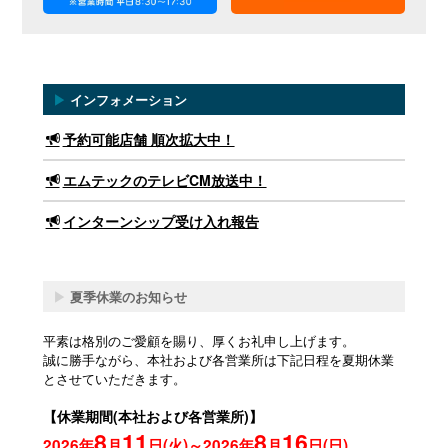
▶
インフォメーション
予約可能店舗 順次拡大中！
エムテックのテレビCM放送中！
インターンシップ受け入れ報告
▶
夏季休業のお知らせ
平素は格別のご愛顧を賜り、厚くお礼申し上げます。
誠に勝手ながら、本社および各営業所は下記日程を夏期休業
とさせていただきます。
【休業期間(本社および各営業所)】
8
11
8
16
2026年
月
日(火)～2026年
月
日(日)