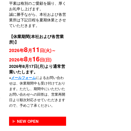
平素は格別のご愛顧を賜り、厚く
お礼申し上げます。
誠に勝手ながら、本社および各営
業所は下記日程を夏期休業とさせ
ていただきます。
【休業期間(本社および各営業
所)】
8
11
2026年
月
日(火)～
8
16
2026年
月
日(日)
2026年8月17日(月)より通常営
業いたします。
※
によるお問い合わ
メールフォーム
せは、休業期間中も受け付けており
ます。ただし、期間中にいただいた
お問い合わせへの回答は、営業再開
日より順次対応させていただきます
ので、予めご了承ください。
▶
NEW OPEN