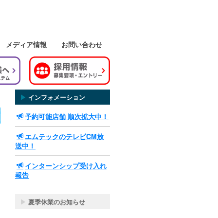
メディア情報
お問い合わせ
▶
インフォメーション
予約可能店舗 順次拡大中！
エムテックのテレビCM放
送中！
インターンシップ受け入れ
報告
▶
夏季休業のお知らせ