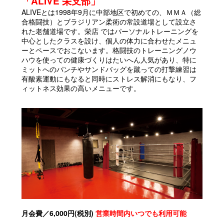
「ALIVE 栄支部」
ALIVEとは1998年9月に中部地区で初めての、ＭＭＡ（総
合格闘技）とブラジリアン柔術の常設道場として設立さ
れた老舗道場です。栄店 ではパーソナルトレーニングを
中心としたクラスを設け、個人の体力に合わせたメニュ
ーとペースでおこないます。格闘技のトレーニングノウ
ハウを使っての健康づくりはたいへん人気があり、特に
ミットへのパンチやサンドバッグを蹴っての打撃練習は
有酸素運動にもなると同時にストレス解消にもなり、フ
ィットネス効果の高いメニューです。
月会費／6,000円(税別)
営業時間内いつでも利用可能