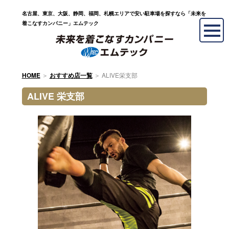
名古屋、東京、大阪、静岡、福岡、札幌エリアで安い駐車場を探すなら「未来を
着こなすカンパニー」エムテック
＞
＞
ALIVE栄支部
HOME
おすすめ店一覧
ALIVE 栄支部