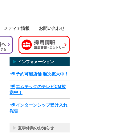
メディア情報
お問い合わせ
▶
インフォメーション
予約可能店舗 順次拡大中！
エムテックのテレビCM放
送中！
インターンシップ受け入れ
報告
▶
夏季休業のお知らせ