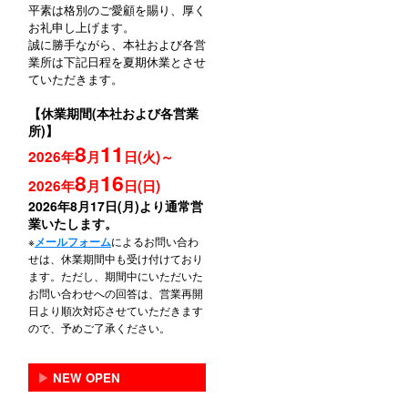
平素は格別のご愛顧を賜り、厚く
お礼申し上げます。
誠に勝手ながら、本社および各営
業所は下記日程を夏期休業とさせ
ていただきます。
【休業期間(本社および各営業
所)】
8
11
2026年
月
日(火)～
8
16
2026年
月
日(日)
2026年8月17日(月)より通常営
業いたします。
※
によるお問い合わ
メールフォーム
せは、休業期間中も受け付けており
ます。ただし、期間中にいただいた
お問い合わせへの回答は、営業再開
日より順次対応させていただきます
ので、予めご了承ください。
▶
NEW OPEN