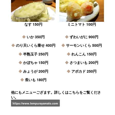
なす 150円
ミニトマト 100円
◆
いか 350円
◆
ずわいがに 900円
◆
のり天いくら乗せ 400円
◆
サーモンいくら 500円
◆
半熟玉子 250円
◆
れんこん 150円
◆
かぼちゃ 150円
◆
さつまいも 200円
◆
みょうが 200円
◆
アボカド 250円
◆
長いも 180円
他にもメニューござます。
詳しくはこちらをご覧くださ
い。
https://www.tempurayamato.com