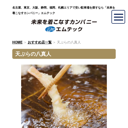
名古屋、東京、大阪、静岡、福岡、札幌エリアで安い駐車場を探すなら「未来を
着こなすカンパニー」エムテック
＞
＞
天ぷらの八真人
HOME
おすすめ店一覧
天ぷらの八真人