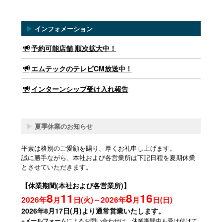
▶
インフォメーション
予約可能店舗 順次拡大中！
エムテックのテレビCM放送中！
インターンシップ受け入れ報告
▶
夏季休業のお知らせ
平素は格別のご愛顧を賜り、厚くお礼申し上げます。
誠に勝手ながら、本社および各営業所は下記日程を夏期休業
とさせていただきます。
【休業期間(本社および各営業所)】
8
11
8
16
2026年
月
日(火)～2026年
月
日(日)
2026年8月17日(月)より通常営業いたします。
※
によるお問い合わせは、休業期間中も受け付けて
メールフォーム